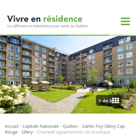
La référence en habitation pour ainés au Québec
1 de 5
Accueil
/
Capitale-Nationale
/
Québec
/
Sainte-Foy-Sillery-Cap-
Rouge
/
Sillery
/
Chartwell Appartements de Bordeaux