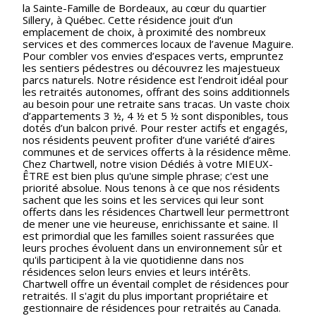
la Sainte-Famille de Bordeaux, au cœur du quartier
Sillery, à Québec. Cette résidence jouit d’un
emplacement de choix, à proximité des nombreux
services et des commerces locaux de l’avenue Maguire.
Pour combler vos envies d’espaces verts, empruntez
les sentiers pédestres ou découvrez les majestueux
parcs naturels. Notre résidence est l’endroit idéal pour
les retraités autonomes, offrant des soins additionnels
au besoin pour une retraite sans tracas. Un vaste choix
d’appartements 3 ½, 4 ½ et 5 ½ sont disponibles, tous
dotés d’un balcon privé. Pour rester actifs et engagés,
nos résidents peuvent profiter d’une variété d’aires
communes et de services offerts à la résidence même.
Chez Chartwell, notre vision Dédiés à votre MIEUX-
ÊTRE est bien plus qu'une simple phrase; c'est une
priorité absolue. Nous tenons à ce que nos résidents
sachent que les soins et les services qui leur sont
offerts dans les résidences Chartwell leur permettront
de mener une vie heureuse, enrichissante et saine. Il
est primordial que les familles soient rassurées que
leurs proches évoluent dans un environnement sûr et
qu'ils participent à la vie quotidienne dans nos
résidences selon leurs envies et leurs intérêts.
Chartwell offre un éventail complet de résidences pour
retraités. Il s'agit du plus important propriétaire et
gestionnaire de résidences pour retraités au Canada.