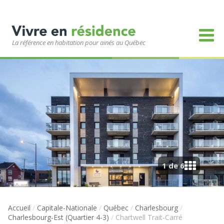
La référence en habitation pour ainés au Québec
1 de 6
Accueil
/
Capitale-Nationale
/
Québec
/
Charlesbourg
/
Charlesbourg-Est (Quartier 4-3)
/
Chartwell Trait-Carré