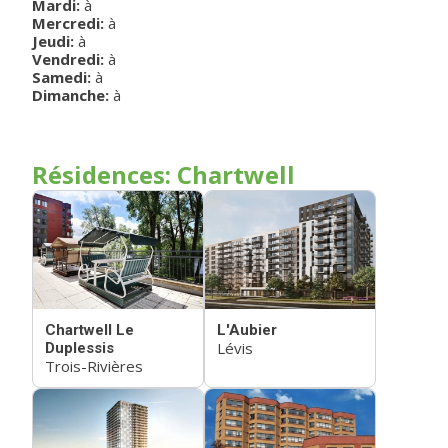
Mardi
:
à
Mercredi
:
à
Jeudi
:
à
Vendredi
:
à
Samedi
:
à
Dimanche
:
à
Résidences: Chartwell
Chartwell Le
L'Aubier
Lévis
Duplessis
Trois-Rivières