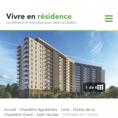
La référence en habitation pour ainés au Québec
1 de 6
Accueil
/
Chaudière-Appalaches
/
Lévis
/
Chutes-de-la-
Chaudière-Ouest
/
Saint-Nicolas
/
Chartwell des Chutes