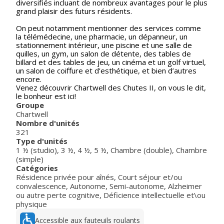
diversifiés incluant de nombreux avantages pour le plus
grand plaisir des futurs résidents.
On peut notamment mentionner des services comme
la télémédecine, une pharmacie, un dépanneur, un
stationnement intérieur, une piscine et une salle de
quilles, un gym, un salon de détente, des tables de
billard et des tables de jeu, un cinéma et un golf virtuel,
un salon de coiffure et d’esthétique, et bien d’autres
encore.
Venez découvrir Chartwell des Chutes II, on vous le dit,
le bonheur est ici!
Groupe
Chartwell
Nombre d'unités
321
Type d'unités
1 ½ (studio)
,
3 ½
,
4 ½
,
5 ½
,
Chambre (double)
,
Chambre
(simple)
Catégories
Résidence privée pour aînés
,
Court séjour et/ou
convalescence
,
Autonome
,
Semi-autonome
,
Alzheimer
ou autre perte cognitive
,
Déficience intellectuelle et\ou
physique
Accessible aux fauteuils roulants