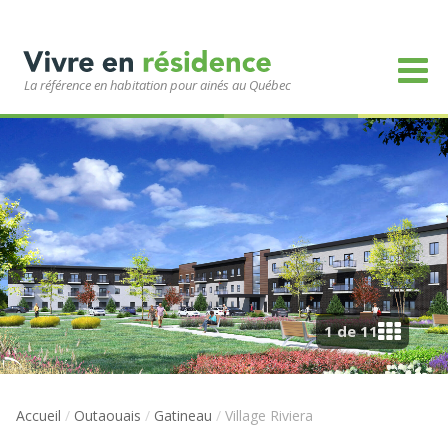
La référence en habitation pour ainés au Québec
1 de 11
Accueil
/
Outaouais
/
Gatineau
/
Village Riviera