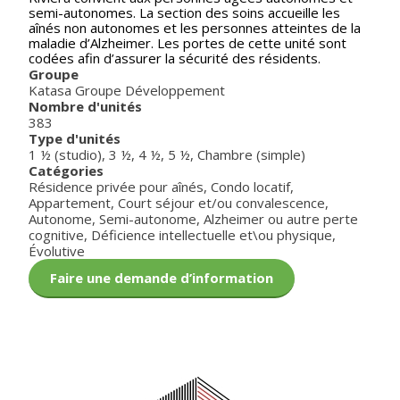
semi-autonomes. La section des soins accueille les
aînés non autonomes et les personnes atteintes de la
maladie d’Alzheimer. Les portes de cette unité sont
codées afin d’assurer la sécurité des résidents.
Groupe
Katasa Groupe Développement
Nombre d'unités
383
Type d'unités
1 ½ (studio)
,
3 ½
,
4 ½
,
5 ½
,
Chambre (simple)
Catégories
Résidence privée pour aînés
,
Condo locatif
,
Appartement
,
Court séjour et/ou convalescence
,
Autonome
,
Semi-autonome
,
Alzheimer ou autre perte
cognitive
,
Déficience intellectuelle et\ou physique
,
Évolutive
Faire une demande d’information