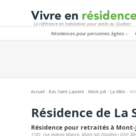
La référence en habitation pour ainés au Québec
Résidences pour personnes âgées
Accueil
/
Bas-Saint-Laurent
/
Mont-Joli
/
La Mitis
/
Rés
Résidence de La 
Résidence pour retraités à Mont-J
1181, rue Jeanne-Mance
,
Mont-Joli
(
Québec
)
G5H 3B