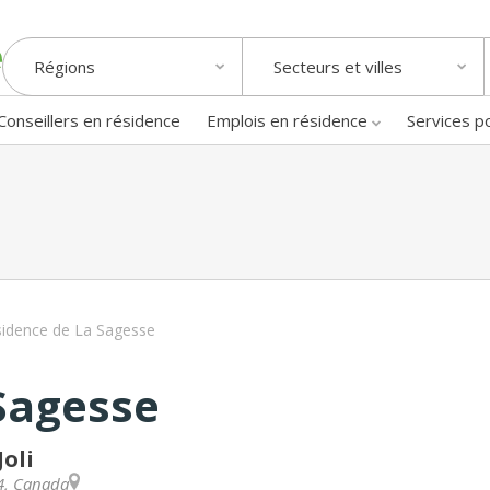
Régions
Secteurs et villes
Conseillers en résidence
Emplois en résidence
Services p
idence de La Sagesse
Sagesse
oli
4
,
Canada