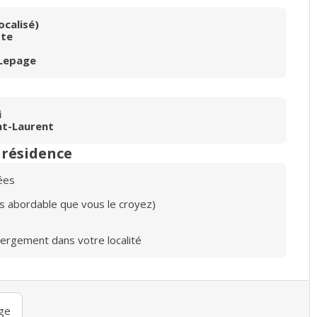
ocalisé)
ste
-Lepage
i
nt-Laurent
n résidence
ées
lus abordable que vous le croyez)
bergement dans votre localité
ge