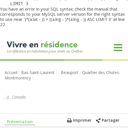
	LIMIT 3
You have an error in your SQL syntax; check the manual that
corresponds to your MySQL server version for the right syntax
to use near ')*(a.lat - )) + ((a.lng - )*(a.lng - )) ASC LIMIT 3' at line
22
La référence en habitation pour ainés au Québec
Accueil
/
Bas-Saint-Laurent
/
/
Beauport
/
Quartier des Chutes-
Montmorency
/
,
(
)
,
Canada
Imprimer
Partager
Présentation