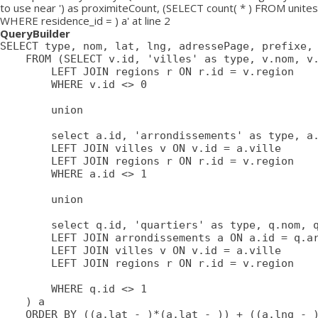
to use near ') as proximiteCount, (SELECT count( * ) FROM unites
WHERE residence_id = ) a' at line 2
QueryBuilder
SELECT type, nom, lat, lng, adressePage, prefixe, 
	FROM (SELECT v.id, 'villes' as type, v.nom, v.lat, v.lng, v.adressePage, v.prefixe, r.adressePage as regionAdressePage, '' as arrondissementAdressePage from villes v

		LEFT JOIN regions r ON r.id = v.region

		WHERE v.id <> 0

		union

		select a.id, 'arrondissements' as type, a.nom, a.lat, a.lng, a.adressePage, a.prefixe as prefixe, r.adressePage as regionAdressePage, '' as arrondissementAdressePage from arrondissements a

		LEFT JOIN villes v ON v.id = a.ville

		LEFT JOIN regions r ON r.id = v.region

		WHERE a.id <> 1

		union

		select q.id, 'quartiers' as type, q.nom, q.lat, q.lng, q.adressePage, q.prefixe as prefixe, r.adressePage as regionAdressePage, a.adressePage as arrondissementAdressePage from quartiers q

		LEFT JOIN arrondissements a ON a.id = q.arrondissement

		LEFT JOIN villes v ON v.id = a.ville

		LEFT JOIN regions r ON r.id = v.region

		WHERE q.id <> 1

	) a

	ORDER BY ((a.lat - )*(a.lat - )) + ((a.lng - )*(a.lng - )) ASC
