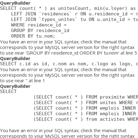
QueryBuilder
SELECT count( * ) as unitesCount, min(u.loyer) as 
	LEFT JOIN `residences` r ON u.residence_id = r.id

	LEFT JOIN `types_unites` tu ON u.unite_id = tu.id

	WHERE residence_id = 

	GROUP BY residence_id

	ORDER BY tu.nom;
You have an error in your SQL syntax; check the manual that
corresponds to your MySQL server version for the right syntax
to use near 'GROUP BY residence_id ORDER BY tu.nom' at line 5
QueryBuilder
SELECT c.id as id, c.nom as nom, c.logo as logo, 
You have an error in your SQL syntax; check the manual that
corresponds to your MySQL server version for the right syntax
to use near '' at line 1
QueryBuilder
SELECT

			(SELECT count( * ) FROM proximite WHERE residence = ) as proximiteCount,

			(SELECT count( * ) FROM unites WHERE residence_id = ) as unitesCount,

			(SELECT count( * ) FROM emplois INNER JOIN emplois_temp ON emplois_temp.emploi=emplois.id LEFT JOIN residences ON emplois_temp.residence = residences.id WHERE affiche=1 AND possibilite=0 AND emplois_temp.residence= AND residences.emplois_masques = 0 AND emplois.approuve=1 AND emplois.confidentiel=0 AND emplois.datePublication <= NOW() AND emplois.pasDeResidence = '0') as emploisDisponiblesCount,

			(SELECT count( * ) FROM emplois INNER JOIN emplois_temp ON emplois_temp.emploi=emplois.id LEFT JOIN residences ON emplois_temp.residence = residences.id WHERE affiche=1 AND possibilite=1 AND emplois_temp.residence= AND residences.emplois_masques = 0 AND emplois.approuve=1 AND emplois.confidentiel=0 AND emplois.datePublication <= NOW() AND emplois.pasDeResidence = '0') as emploisPossibilitesCount,

			(SELECT count( * ) from activites WHERE approuve = '1' AND aff_local = '1' AND residence_id = ) as activitesCount

You have an error in your SQL syntax; check the manual that
corresponds to your MySQL server version for the right syntax