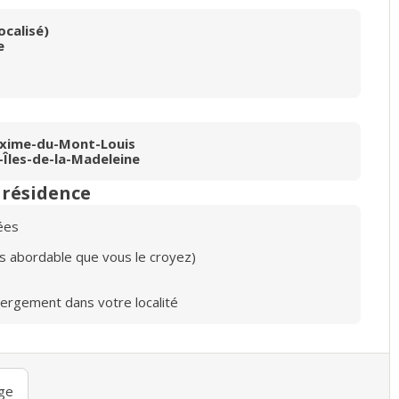
ocalisé)
e
axime-du-Mont-Louis
-Îles-de-la-Madeleine
n résidence
ées
lus abordable que vous le croyez)
bergement dans votre localité
ge