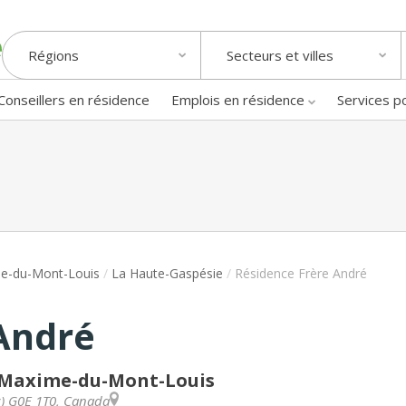
Régions
Secteurs et villes
Conseillers en résidence
Emplois en résidence
Services p
me-du-Mont-Louis
/
La Haute-Gaspésie
/
Résidence Frère André
André
t-Maxime-du-Mont-Louis
c
)
G0E 1T0
,
Canada