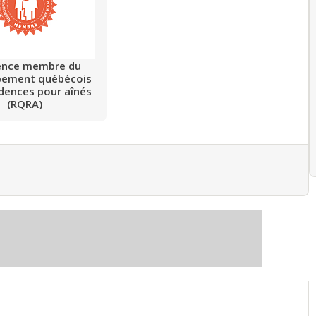
ence membre du
pement québécois
idences pour aînés
(RQRA)