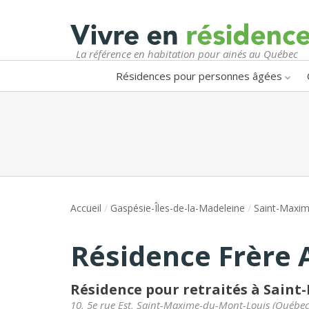
La référence en habitation pour ainés au Québec
Résidences pour personnes âgées
Accueil
/
Gaspésie-Îles-de-la-Madeleine
/
Saint-Maxi
Résidence Frère 
Résidence pour retraités à Sain
10, 5e rue Est
,
Saint-Maxime-du-Mont-Louis
(
Québe