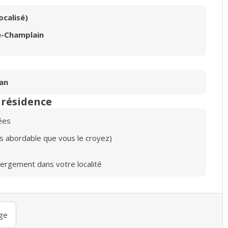
ocalisé)
e-Champlain
an
n résidence
ées
lus abordable que vous le croyez)
bergement dans votre localité
ge