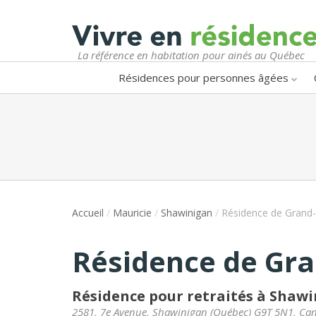
La référence en habitation pour ainés au Québec
Résidences pour personnes âgées
Accueil
/
Mauricie
/
Shawinigan
/
Résidence de Grand
Résidence de Gr
Résidence pour retraités à Shaw
2581, 7e Avenue
,
Shawinigan
(
Québec
)
G9T 5N1
,
Ca