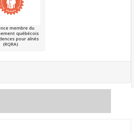
ence membre du
pement québécois
idences pour aînés
(RQRA)