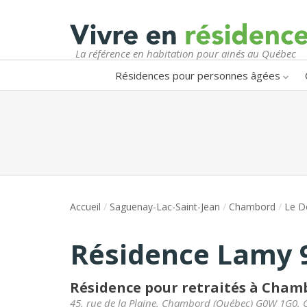
La référence en habitation pour ainés au Québec
Résidences pour personnes âgées
Accueil
/
Saguenay-Lac-Saint-Jean
/
Chambord
/
Le D
Résidence Lamy 9
Résidence pour retraités à Cham
45, rue de la Plaine
,
Chambord
(
Québec
)
G0W 1G0
,