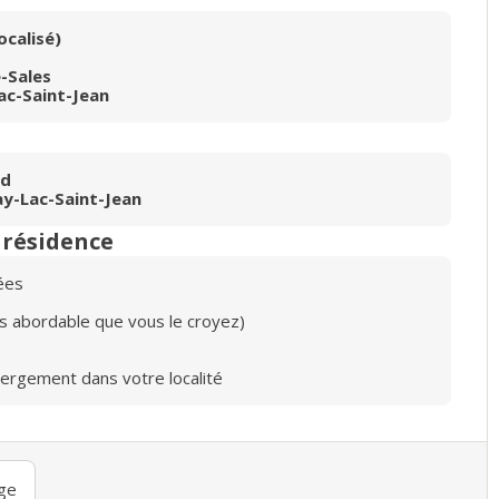
ocalisé)
e-Sales
ac-Saint-Jean
rd
ay-Lac-Saint-Jean
n résidence
ées
lus abordable que vous le croyez)
bergement dans votre localité
ge