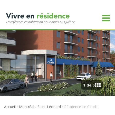
La référence en habitation pour ainés au Québec
1 de 5
Accueil
/
Montréal
/
Saint-Léonard
/
Résidence Le Citadin