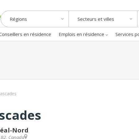
Régions
Secteurs et villes
Conseillers en résidence
Emplois en résidence
Services p
Cascades
ascades
réal-Nord
1B2
,
Canada