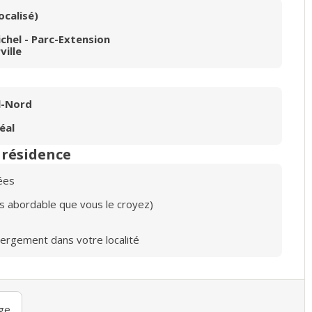
ocalisé)
ichel - Parc-Extension
ville
l-Nord
éal
n résidence
ées
lus abordable que vous le croyez)
bergement dans votre localité
ge