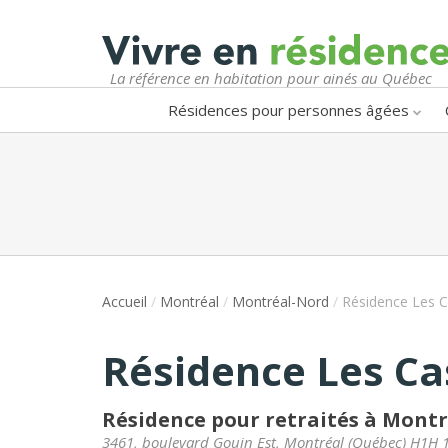
La référence en habitation pour ainés au Québec
Résidences pour personnes âgées
Accueil
/
Montréal
/
Montréal-Nord
/
Résidence Les 
Résidence Les C
Résidence pour retraités à Mont
3461, boulevard Gouin Est
,
Montréal
(
Québec
)
H1H 