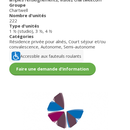
Groupe
Chartwell
Nombre d'unités
222
Type d'unités
1 ½ (studio)
,
3 ½
,
4 ½
Catégories
Résidence privée pour aînés
,
Court séjour et/ou
convalescence
,
Autonome
,
Semi-autonome
Accessible aux fauteuils roulants
Faire une demande d’information