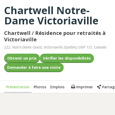
Chartwell Notre-
Dame Victoriaville
Chartwell
/
Résidence pour retraités à
Victoriaville
222, Notre-Dame Ouest
,
Victoriaville
(
Québec
)
G6P 1S1
,
Canada
Obtenir un prix
Vérifier les disponibilités
Demander à faire une visite
Présentation
Photos
Emplois
Imprimer
Partag