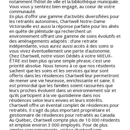
notamment l’hôtel de ville et la bibliothèque municipale.
Vous vous y sentirez bien engagé, au coeur de votre
communauté.
En plus d’offrir une gamme d’activités diversifiées pour
les retraités autonomes, Chartwell Notre-Dame
Victoriaville est aussi la réponse parfaite pour les aînés
en quête de plénitude qui recherchent un
environnement offrant une gamme de soins évolutifs et
des aménagements adaptés : d’une retraite
indépendante, vous aurez aussi accès à des soins si
vous vivez éventuellement une perte d’autonomie.
Chez Chartwell, notre vision Dédiés à votre MIEUX-
ÊTRE est bien plus qu'une simple phrase; c'est une
priorité absolue. Nous tenons à ce que nos résidents
sachent que les soins et les services qui leur sont
offerts dans les résidences Chartwell leur permettront
de mener une vie heureuse, enrichissante et saine. Il
est primordial que les familles soient rassurées que
leurs proches évoluent dans un environnement sûr et
qu'ils participent à la vie quotidienne dans nos
résidences selon leurs envies et leurs intérêts.
Chartwell offre un éventail complet de résidences pour
retraités. Il s'agit du plus important propriétaire et
gestionnaire de résidences pour retraités au Canada.
Au Québec, Chartwell compte plus de 10 000 résidents
et emploie environ 3 000 employés. Pour de plus
amples renseignements, visitez chartwell.com