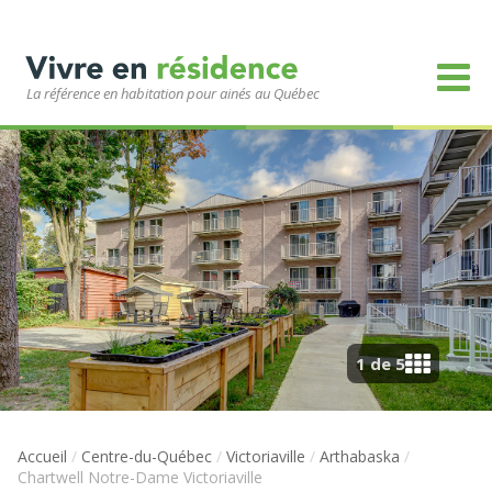
La référence en habitation pour ainés au Québec
1 de 5
Accueil
/
Centre-du-Québec
/
Victoriaville
/
Arthabaska
/
Chartwell Notre-Dame Victoriaville