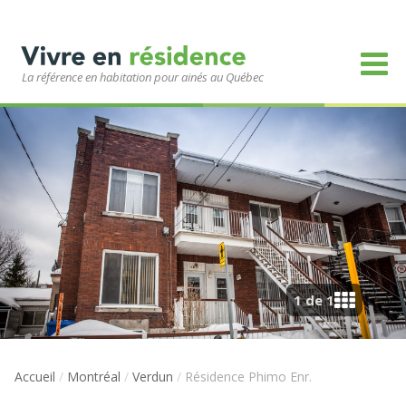
La référence en habitation pour ainés au Québec
1 de 1
Accueil
/
Montréal
/
Verdun
/
Résidence Phimo Enr.