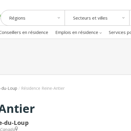
Régions
Secteurs et villes
Conseillers en résidence
Emplois en résidence
Services p
e-du-Loup
/
Résidence Reine-Antier
Antier
re-du-Loup
Canada