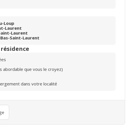
du-Loup
nt-Laurent
aint-Laurent
Bas-Saint-Laurent
n résidence
ées
lus abordable que vous le croyez)
bergement dans votre localité
ge