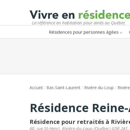
La référence en habitation pour ainés au Québec
Résidences pour personnes âgées
Accueil
/
Bas-Saint-Laurent
/
Rivière-du-Loup
/
Rivièr
Résidence Reine-
Résidence pour retraités à Riviè
60, rue St-Henri
,
Rivière-du-Loup
(
Québec
)
G5R 2A1
,