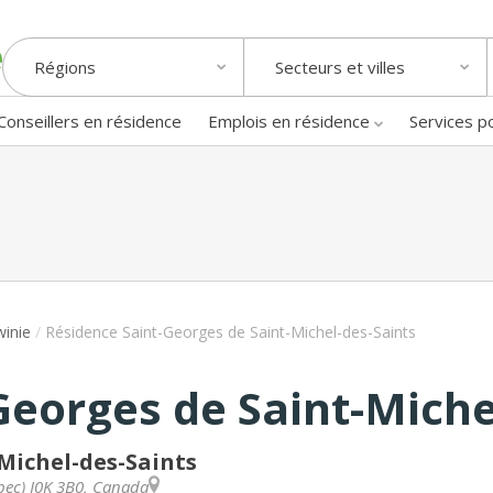
Régions
Secteurs et villes
Conseillers en résidence
Emplois en résidence
Services p
inie
/
Résidence Saint-Georges de Saint-Michel-des-Saints
Georges de Saint-Miche
-Michel-des-Saints
bec
)
J0K 3B0
,
Canada