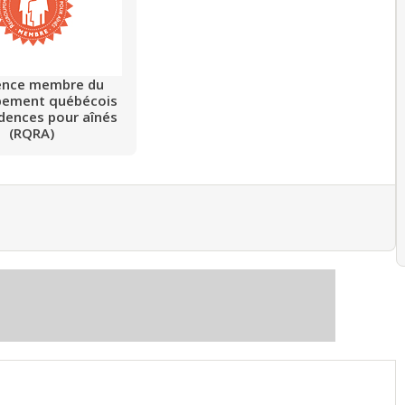
ence membre du
pement québécois
idences pour aînés
(RQRA)