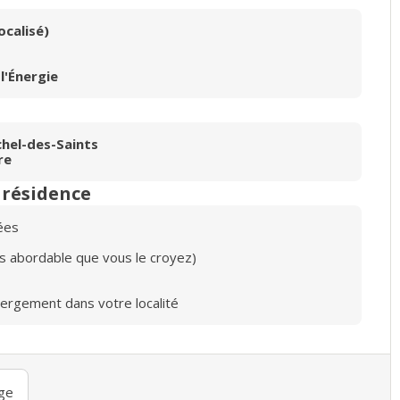
ocalisé)
l'Énergie
hel-des-Saints
re
n résidence
ées
lus abordable que vous le croyez)
bergement dans votre localité
ge