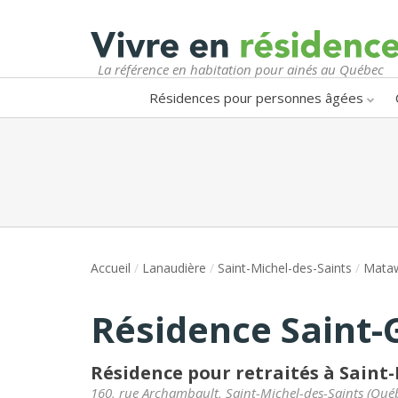
La référence en habitation pour ainés au Québec
Résidences pour personnes âgées
Accueil
/
Lanaudière
/
Saint-Michel-des-Saints
/
Mataw
Résidence Saint-
Résidence pour retraités à Saint
160, rue Archambault
,
Saint-Michel-des-Saints
(
Qué