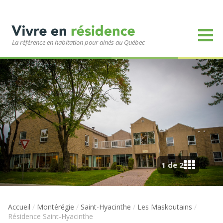
La référence en habitation pour ainés au Québec
1 de 2
Accueil
/
Montérégie
/
Saint-Hyacinthe
/
Les Maskoutains
/
Résidence Saint-Hyacinthe