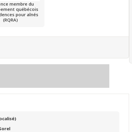
ence membre du
pement québécois
idences pour aînés
(RQRA)
ocalisé)
Sorel