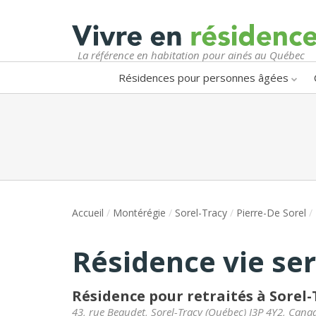
La référence en habitation pour ainés au Québec
Résidences pour personnes âgées
Accueil
/
Montérégie
/
Sorel-Tracy
/
Pierre-De Sorel
/
Résidence vie se
Résidence pour retraités à Sorel-
43, rue Beaudet
,
Sorel-Tracy
(
Québec
)
J3P 4Y2
,
Cana