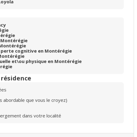
Loyola
acy
égie
érégie
 Montérégie
Montérégie
 perte cognitive en Montérégie
Montérégie
tuelle et\ou physique en Montérégie
régie
n résidence
ées
lus abordable que vous le croyez)
bergement dans votre localité