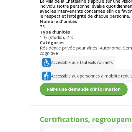
La Villa de la Châtelaine s’appuie sur une vi
individu. Notre personnel évalue quotidienneme
avec les intervenants concernés afin de favo
le respect et l’intégrité de chaque personne.
Nombre d'unités
73
Type d'unités
1 ½ (studio)
,
2 ½
Catégories
Résidence privée pour aînés
,
Autonome
,
Sem
cognitive
Accessible aux fauteuils roulants
Accessible aux personnes à mobilité rédui
Faire une demande d’information
Certifications, regroupe