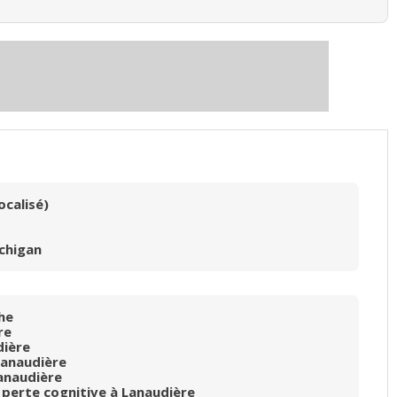
ocalisé)
Achigan
he
re
ière
anaudière
anaudière
 perte cognitive à Lanaudière