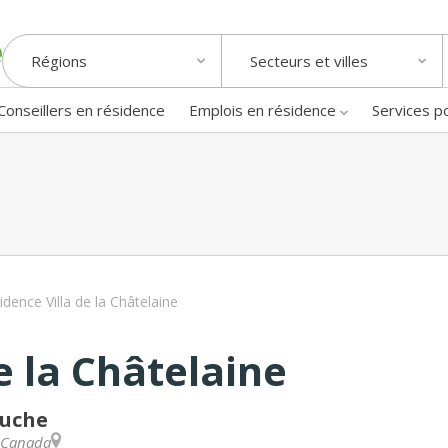
Régions
Secteurs et villes
Conseillers en résidence
Emplois en résidence
Services p
idence Villa de la Châtelaine
e la Châtelaine
ouche
Canada