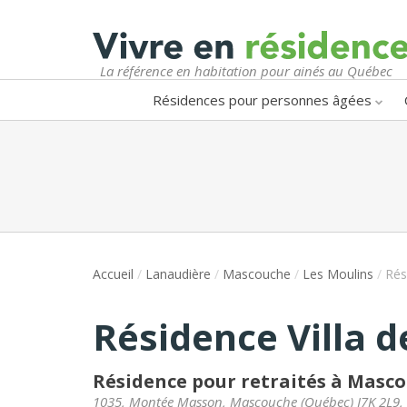
La référence en habitation pour ainés au Québec
Résidences pour personnes âgées
Accueil
/
Lanaudière
/
Mascouche
/
Les Moulins
/
Rés
Résidence Villa d
Résidence pour retraités à Masc
1035, Montée Masson
,
Mascouche
(
Québec
)
J7K 2L9
,