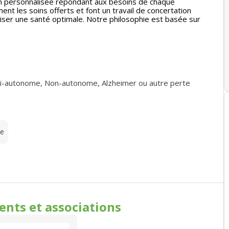
sion personnalisée répondant aux besoins de chaque
nt les soins offerts et font un travail de concertation
riser une santé optimale. Notre philosophie est basée sur
i-autonome
,
Non-autonome
,
Alzheimer ou autre perte
te
ments
et associations