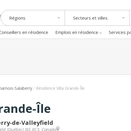
Régions
Secteurs et villes
Conseillers en résidence
Emplois en résidence
Services p
arnois-Salaberry
/
Résidence Villa Grande-Île
rande-Île
rry-de-Valleyfield
eld
(
Québec
)
J6S 0C3
,
Canada