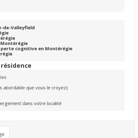
-de-Valleyfield
égie
érégie
 Montérégie
 perte cognitive en Montérégie
régie
n résidence
ées
lus abordable que vous le croyez)
bergement dans votre localité
ge