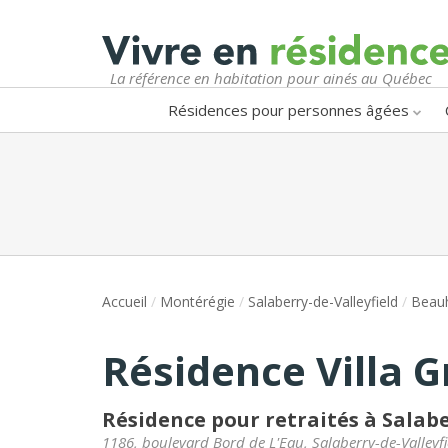
La référence en habitation pour ainés au Québec
Résidences pour personnes âgées
Accueil
/
Montérégie
/
Salaberry-de-Valleyfield
/
Beauh
Résidence Villa G
Résidence pour retraités à Salabe
1186, boulevard Bord de L'Eau
,
Salaberry-de-Valleyfi