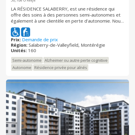
50, rue O'Keefe
LA RÉSIDENCE SALABERRY, est une résidence qui
offre des soins à des personnes semi-autonomes et
également à une clientèle en perte d'autonomie. Nous
sommes reconnus comme étant une résidence
chaleureuse ayant une ambiance familiale. Nous
sommes situés dans le secteur de St-Timothée près
Prix:
Demande de prix
Région:
Salaberry-de-Valleyfield, Montérégie
de l'autoroute 30.
Unités:
160
Semi-autonome
Alzheimer ou autre perte cognitive
Autonome
Résidence privée pour aînés