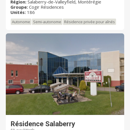
Région:
Salaberry-de-Valleyfield, Montérégie
dans un environnement agréable sont au rendez-vous.
Groupe:
Cogir Résidences
Unités:
186
Autonome
Semi-autonome
Résidence privée pour aînés
Résidence Salaberry