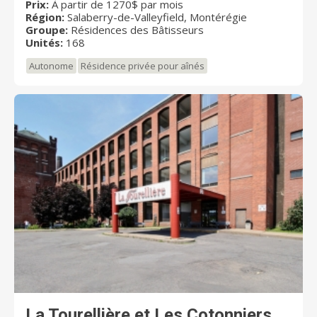
espaces climatisés et des ascenseurs. Les résidents
Prix:
À partir de 1270$ par mois
Région:
Salaberry-de-Valleyfield, Montérégie
bénéficient également d’une terrasse extérieure
Groupe:
Résidences des Bâtisseurs
aménagée.
Unités:
168
Autonome
Résidence privée pour aînés
La Tourellière et Les Cotonniers