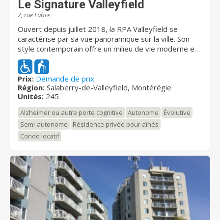
Le Signature Valleyfield
2, rue Fabre
Ouvert depuis juillet 2018, la RPA Valleyfield se
caractérise par sa vue panoramique sur la ville. Son
style contemporain offre un milieu de vie moderne et
chaleureux aux résidents. Une formule tout inclus,
dans un environnement dynamique et de type familial,
où vous pouvez vivre pleinement votre retraite. La
Prix:
Demande de prix
Région:
Salaberry-de-Valleyfield, Montérégie
résidence propose une place avant-gardiste pour une
Unités:
245
retraite active empreinte de calme et de sérénité. Elle
s'apparente à un véritable complexe hôtelier créé
Alzheimer ou autre perte cognitive
Autonome
Évolutive
pour le bénéfice des aînés. Tous les efforts sont mis
Semi-autonome
Résidence privée pour aînés
en place pour vous offrir des services parfaitement
Condo locatif
adaptés à vos besoins. Grâce à notre formule tout
inclus et très accessible, vous accédez à tous les
services réguliers, peu importe votre budget. Aucune
surprise et une sécurité budgétaire optimisée. Nous
offrons aussi des services spécifiques pouvant
répondre à des besoins particuliers.