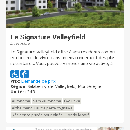
Le Signature Valleyfield
2, rue Fabre
Le Signature Valleyfield offre à ses résidents confort
et douceur de vivre dans un environnement des plus
sécuritaires. Vous pouvez y mener une vie active, à
votre rythme, dans le plus grand respect de votre
intimité. Que ce soit pour la qualité des repas, la
diversité des activités, les nombreuses commodités
Prix:
Demande de prix
Région:
Salaberry-de-Valleyfield, Montérégie
ou les soins de santé, nous assurons des services
Unités:
245
répondant aux souhaits de tous.
Autonome
Semi-autonome
Évolutive
Alzheimer ou autre perte cognitive
Résidence privée pour aînés
Condo locatif