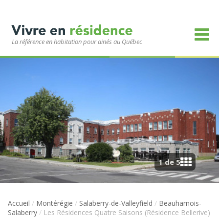
La référence en habitation pour ainés au Québec
1 de 5
Accueil
/
Montérégie
/
Salaberry-de-Valleyfield
/
Beauharnois-
Salaberry
/
Les Résidences Quatre Saisons (Résidence Bellerive)