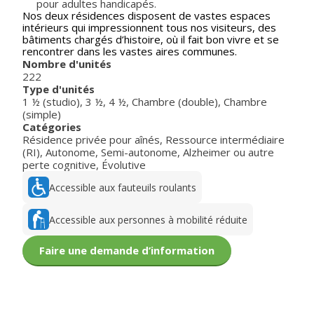
pour adultes handicapés.
Nos deux résidences disposent de vastes espaces
intérieurs qui impressionnent tous nos visiteurs, des
bâtiments chargés d’histoire, où il fait bon vivre et se
rencontrer dans les vastes aires communes.
Nombre d'unités
222
Type d'unités
1 ½ (studio)
,
3 ½
,
4 ½
,
Chambre (double)
,
Chambre
(simple)
Catégories
Résidence privée pour aînés
,
Ressource intermédiaire
(RI)
,
Autonome
,
Semi-autonome
,
Alzheimer ou autre
perte cognitive
,
Évolutive
Accessible aux fauteuils roulants
Accessible aux personnes à mobilité réduite
Faire une demande d’information