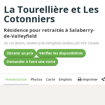
La Tourellière et Les
Cotonniers
Résidence pour retraités à Salaberry-
de-Valleyfield
39, rue Buntin
,
Salaberry-de-Valleyfield
(
Québec
)
J6S 6V9
,
Canada
Obtenir un prix
Vérifier les disponibilités
Demander à faire une visite
Présentation
Photos
Carte
Emplois
Imprimer