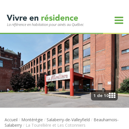
La référence en habitation pour ainés au Québec
1 de 10
Accueil
/
Montérégie
/
Salaberry-de-Valleyfield
/
Beauharnois-
Salaberry
/
La Tourellière et Les Cotonniers