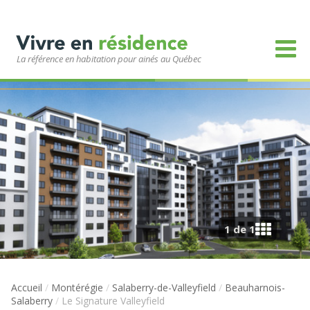
La référence en habitation pour ainés au Québec
1 de 1
Accueil
/
Montérégie
/
Salaberry-de-Valleyfield
/
Beauharnois-
Salaberry
/
Le Signature Valleyfield