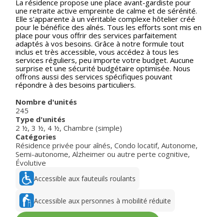
La résidence propose une place avant-gardiste pour
une retraite active empreinte de calme et de sérénité.
Elle s'apparente à un véritable complexe hôtelier créé
pour le bénéfice des aînés. Tous les efforts sont mis en
place pour vous offrir des services parfaitement
adaptés à vos besoins. Grâce à notre formule tout
inclus et très accessible, vous accédez à tous les
services réguliers, peu importe votre budget. Aucune
surprise et une sécurité budgétaire optimisée. Nous
offrons aussi des services spécifiques pouvant
répondre à des besoins particuliers.
Nombre d'unités
245
Type d'unités
2 ½
,
3 ½
,
4 ½
,
Chambre (simple)
Catégories
Résidence privée pour aînés
,
Condo locatif
,
Autonome
,
Semi-autonome
,
Alzheimer ou autre perte cognitive
,
Évolutive
Accessible aux fauteuils roulants
Accessible aux personnes à mobilité réduite