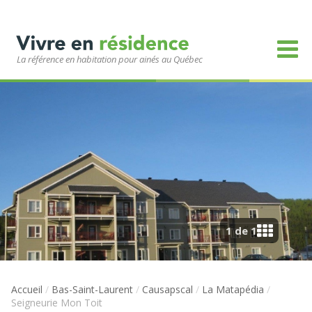
La référence en habitation pour ainés au Québec
1 de 1
Accueil
/
Bas-Saint-Laurent
/
Causapscal
/
La Matapédia
/
Seigneurie Mon Toit