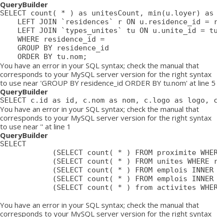
QueryBuilder
SELECT count( * ) as unitesCount, min(u.loyer) as 
	LEFT JOIN `residences` r ON u.residence_id = r.id

	LEFT JOIN `types_unites` tu ON u.unite_id = tu.id

	WHERE residence_id = 

	GROUP BY residence_id

	ORDER BY tu.nom;
You have an error in your SQL syntax; check the manual that
corresponds to your MySQL server version for the right syntax
to use near 'GROUP BY residence_id ORDER BY tu.nom' at line 5
QueryBuilder
SELECT c.id as id, c.nom as nom, c.logo as logo, 
You have an error in your SQL syntax; check the manual that
corresponds to your MySQL server version for the right syntax
to use near '' at line 1
QueryBuilder
SELECT

			(SELECT count( * ) FROM proximite WHERE residence = ) as proximiteCount,

			(SELECT count( * ) FROM unites WHERE residence_id = ) as unitesCount,

			(SELECT count( * ) FROM emplois INNER JOIN emplois_temp ON emplois_temp.emploi=emplois.id LEFT JOIN residences ON emplois_temp.residence = residences.id WHERE affiche=1 AND possibilite=0 AND emplois_temp.residence= AND residences.emplois_masques = 0 AND emplois.approuve=1 AND emplois.confidentiel=0 AND emplois.datePublication <= NOW() AND emplois.pasDeResidence = '0') as emploisDisponiblesCount,

			(SELECT count( * ) FROM emplois INNER JOIN emplois_temp ON emplois_temp.emploi=emplois.id LEFT JOIN residences ON emplois_temp.residence = residences.id WHERE affiche=1 AND possibilite=1 AND emplois_temp.residence= AND residences.emplois_masques = 0 AND emplois.approuve=1 AND emplois.confidentiel=0 AND emplois.datePublication <= NOW() AND emplois.pasDeResidence = '0') as emploisPossibilitesCount,

			(SELECT count( * ) from activites WHERE approuve = '1' AND aff_local = '1' AND residence_id = ) as activitesCount

You have an error in your SQL syntax; check the manual that
corresponds to your MySQL server version for the right syntax