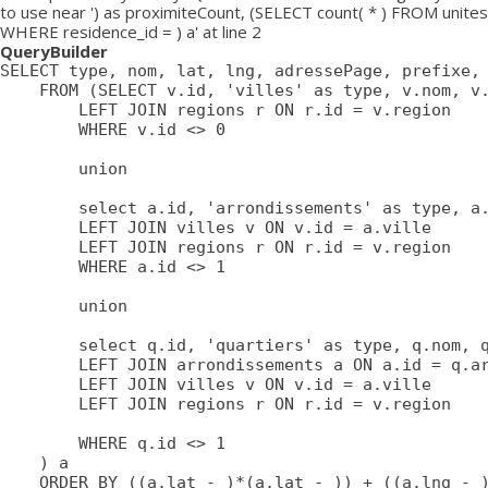
to use near ') as proximiteCount, (SELECT count( * ) FROM unites
WHERE residence_id = ) a' at line 2
QueryBuilder
SELECT type, nom, lat, lng, adressePage, prefixe, 
	FROM (SELECT v.id, 'villes' as type, v.nom, v.lat, v.lng, v.adressePage, v.prefixe, r.adressePage as regionAdressePage, '' as arrondissementAdressePage from villes v

		LEFT JOIN regions r ON r.id = v.region

		WHERE v.id <> 0

		union

		select a.id, 'arrondissements' as type, a.nom, a.lat, a.lng, a.adressePage, a.prefixe as prefixe, r.adressePage as regionAdressePage, '' as arrondissementAdressePage from arrondissements a

		LEFT JOIN villes v ON v.id = a.ville

		LEFT JOIN regions r ON r.id = v.region

		WHERE a.id <> 1

		union

		select q.id, 'quartiers' as type, q.nom, q.lat, q.lng, q.adressePage, q.prefixe as prefixe, r.adressePage as regionAdressePage, a.adressePage as arrondissementAdressePage from quartiers q

		LEFT JOIN arrondissements a ON a.id = q.arrondissement

		LEFT JOIN villes v ON v.id = a.ville

		LEFT JOIN regions r ON r.id = v.region

		WHERE q.id <> 1

	) a

	ORDER BY ((a.lat - )*(a.lat - )) + ((a.lng - )*(a.lng - )) ASC
