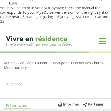
	LIMIT 3
You have an error in your SQL syntax; check the manual that
corresponds to your MySQL server version for the right syntax
to use near ')*(a.lat - )) + ((a.lng - )*(a.lng - )) ASC LIMIT 3' at line
22
La référence en habitation pour ainés au Québec
Accueil
/
Bas-Saint-Laurent
/
/
Beauport
/
Quartier des Chutes-
Montmorency
/
,
(
)
,
Canada
Imprimer
Partager
Présentation