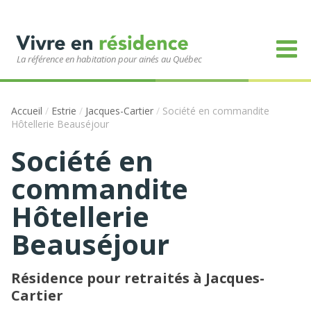
La référence en habitation pour ainés au Québec
Accueil
/
Estrie
/
Jacques-Cartier
/
Société en commandite
Hôtellerie Beauséjour
Société en
commandite
Hôtellerie
Beauséjour
Résidence pour retraités à Jacques-
Cartier