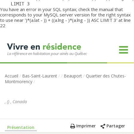
	LIMIT 3
You have an error in your SQL syntax; check the manual that
corresponds to your MySQL server version for the right syntax
to use near ')*(a.lat - )) + ((a.lng - )*(a.lng - )) ASC LIMIT 3' at line
22
La référence en habitation pour ainés au Québec
Accueil
/
Bas-Saint-Laurent
/
/
Beauport
/
Quartier des Chutes-
Montmorency
/
,
(
)
,
Canada
Imprimer
Partager
Présentation