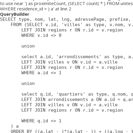
to use near ') as proximiteCount, (SELECT count( * ) FROM unites
WHERE residence_id = ) a' at line 2
QueryBuilder
SELECT type, nom, lat, lng, adressePage, prefixe, 
	FROM (SELECT v.id, 'villes' as type, v.nom, v.lat, v.lng, v.adressePage, v.prefixe, r.adressePage as regionAdressePage, '' as arrondissementAdressePage from villes v

		LEFT JOIN regions r ON r.id = v.region

		WHERE v.id <> 0

		union

		select a.id, 'arrondissements' as type, a.nom, a.lat, a.lng, a.adressePage, a.prefixe as prefixe, r.adressePage as regionAdressePage, '' as arrondissementAdressePage from arrondissements a

		LEFT JOIN villes v ON v.id = a.ville

		LEFT JOIN regions r ON r.id = v.region

		WHERE a.id <> 1

		union

		select q.id, 'quartiers' as type, q.nom, q.lat, q.lng, q.adressePage, q.prefixe as prefixe, r.adressePage as regionAdressePage, a.adressePage as arrondissementAdressePage from quartiers q

		LEFT JOIN arrondissements a ON a.id = q.arrondissement

		LEFT JOIN villes v ON v.id = a.ville

		LEFT JOIN regions r ON r.id = v.region

		WHERE q.id <> 1

	) a

	ORDER BY ((a.lat - )*(a.lat - )) + ((a.lng - )*(a.lng - )) ASC
