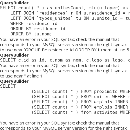
QueryBuilder
SELECT count( * ) as unitesCount, min(u.loyer) as 
	LEFT JOIN `residences` r ON u.residence_id = r.id

	LEFT JOIN `types_unites` tu ON u.unite_id = tu.id

	WHERE residence_id = 

	GROUP BY residence_id

	ORDER BY tu.nom;
You have an error in your SQL syntax; check the manual that
corresponds to your MySQL server version for the right syntax
to use near 'GROUP BY residence_id ORDER BY tu.nom' at line 5
QueryBuilder
SELECT c.id as id, c.nom as nom, c.logo as logo, 
You have an error in your SQL syntax; check the manual that
corresponds to your MySQL server version for the right syntax
to use near '' at line 1
QueryBuilder
SELECT

			(SELECT count( * ) FROM proximite WHERE residence = ) as proximiteCount,

			(SELECT count( * ) FROM unites WHERE residence_id = ) as unitesCount,

			(SELECT count( * ) FROM emplois INNER JOIN emplois_temp ON emplois_temp.emploi=emplois.id LEFT JOIN residences ON emplois_temp.residence = residences.id WHERE affiche=1 AND possibilite=0 AND emplois_temp.residence= AND residences.emplois_masques = 0 AND emplois.approuve=1 AND emplois.confidentiel=0 AND emplois.datePublication <= NOW() AND emplois.pasDeResidence = '0') as emploisDisponiblesCount,

			(SELECT count( * ) FROM emplois INNER JOIN emplois_temp ON emplois_temp.emploi=emplois.id LEFT JOIN residences ON emplois_temp.residence = residences.id WHERE affiche=1 AND possibilite=1 AND emplois_temp.residence= AND residences.emplois_masques = 0 AND emplois.approuve=1 AND emplois.confidentiel=0 AND emplois.datePublication <= NOW() AND emplois.pasDeResidence = '0') as emploisPossibilitesCount,

			(SELECT count( * ) from activites WHERE approuve = '1' AND aff_local = '1' AND residence_id = ) as activitesCount

You have an error in your SQL syntax; check the manual that
corresponds to your MySQL server version for the right syntax