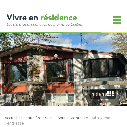
La référence en habitation pour ainés au Québec
1 de 18
Accueil
/
Lanaudière
/
Saint-Esprit
/
Montcalm
/
Villa Jardin
Tendresse