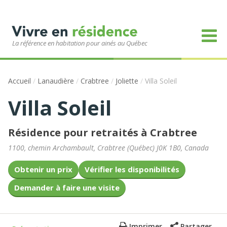
La référence en habitation pour ainés au Québec
Accueil
/
Lanaudière
/
Crabtree
/
Joliette
/
Villa Soleil
Villa Soleil
Résidence pour retraités à Crabtree
1100, chemin Archambault
,
Crabtree
(
Québec
)
J0K 1B0
,
Canada
Obtenir un prix
Vérifier les disponibilités
Demander à faire une visite
Imprimer
Partager