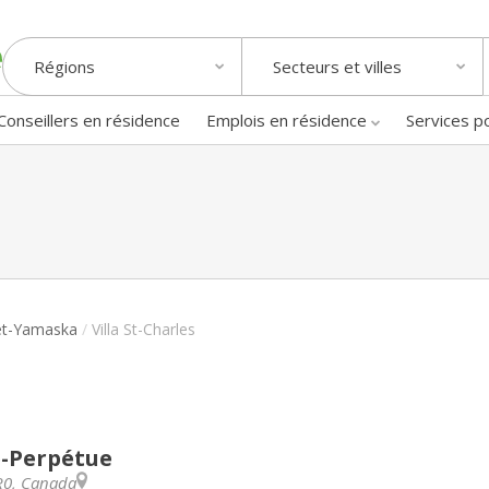
Régions
Secteurs et villes
Conseillers en résidence
Emplois en résidence
Services p
et-Yamaska
/
Villa St-Charles
e-Perpétue
R0
,
Canada