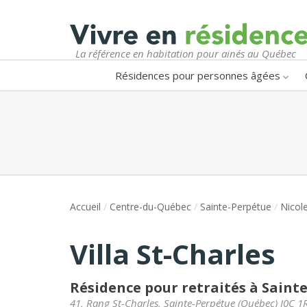
La référence en habitation pour ainés au Québec
Résidences pour personnes âgées
Accueil
/
Centre-du-Québec
/
Sainte-Perpétue
/
Nicol
Villa St-Charles
Résidence pour retraités à Saint
41, Rang St-Charles
,
Sainte-Perpétue
(
Québec
)
J0C 1