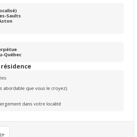
ocalisé)
es-Saults
Aston
erpétue
du-Québec
n résidence
ées
lus abordable que vous le croyez)
bergement dans votre localité
ge