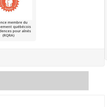
ence membre du
pement québécois
idences pour aînés
(RQRA)