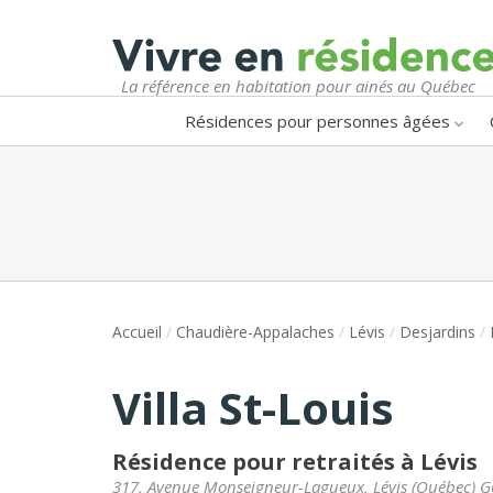
La référence en habitation pour ainés au Québec
Résidences pour personnes âgées
Accueil
/
Chaudière-Appalaches
/
Lévis
/
Desjardins
/
Villa St-Louis
Résidence pour retraités à Lévis
317, Avenue Monseigneur-Lagueux
,
Lévis
(
Québec
)
G