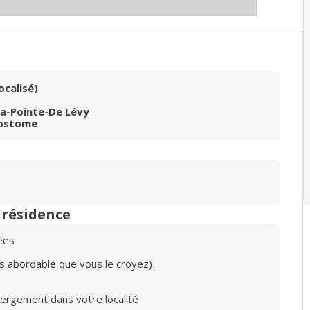
ocalisé)
la-Pointe-De Lévy
sostome
n résidence
ées
lus abordable que vous le croyez)
bergement dans votre localité