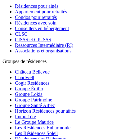
Résidences pour ainés
Appartement pour retraités
Condos pour retraités
Résidences avec soin
Conseillers en hébergement
CLSC
CISSS et CIUSSS
Ressources Intermédiaire (RI)
Associations et organisations
Groupes de résidences
Château Bellevue
Chartwell
Cogir Résidences
Groupe Édifio
Groupe Lokia
Groupe Patrimoine
Groupe Santé Arbec
Horizon Résidences pour aînés
Immo 1ère
Le Groupe Maurice
Les Résidences Enharmonie
Les Résidences Soleil
Résidences des Bâtisseurs