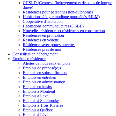
CHSLD (Centres d’hébergement et de soins de longue
durée)
Résidences pour personnes non-autonomes
Habitations à loyer modique pour aînés (HLM)
Coopérative d'habitation
Habitations communautaires (OSBL)
Nouvelles résidences et résidences en construction
Résidences en promotion
Résidences en vedette
Résidences avec portes ouvertes
Résidences près de moi
Conseillers en hébergement
Emploi en résidence
Alertes de nouveaux emplois
Emplois de préposé(e)s
Emplois en soins infirmiers
Emplois en entretien
Emplois en administration
Emplois en loisirs
Emplois à Montréal
Emplois à Laval
Emplois à Sherbrooke
Emplois à Trois-Rivières
Emplois à Québec
Emplois à Lévis