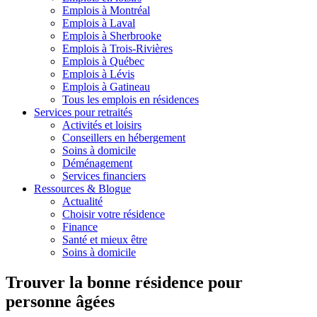
Emplois à Montréal
Emplois à Laval
Emplois à Sherbrooke
Emplois à Trois-Rivières
Emplois à Québec
Emplois à Lévis
Emplois à Gatineau
Tous les emplois en résidences
Services pour retraités
Activités et loisirs
Conseillers en hébergement
Soins à domicile
Déménagement
Services financiers
Ressources & Blogue
Actualité
Choisir votre résidence
Finance
Santé et mieux être
Soins à domicile
Trouver la bonne résidence pour
personne âgées