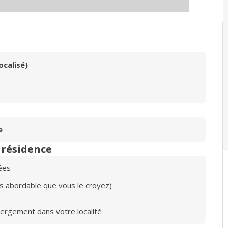
ocalisé)
e
n résidence
ées
lus abordable que vous le croyez)
bergement dans votre localité