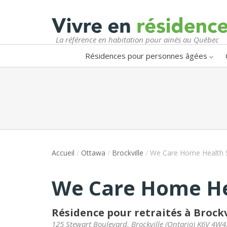
La référence en habitation pour ainés au Québec
Résidences pour personnes âgées
Accueil
/
Ottawa
/
Brockville
/
We Care Home Health Sv
We Care Home Hea
Résidence pour retraités à Brockv
125 Stewart Boulevard
,
Brockville
(
Ontario
)
K6V 4W4