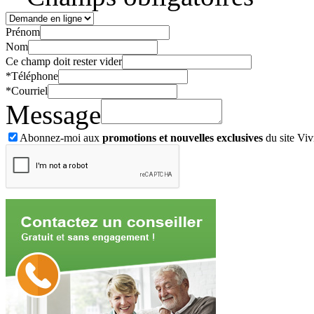
Prénom
Nom
Ce champ doit rester vider
*
Téléphone
*
Courriel
Message
Abonnez-moi aux
promotions et nouvelles exclusives
du site Viv