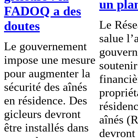
un pla
FADOQ a des
Le Rés
doutes
salue l
Le gouvernement
gouvern
impose une mesure
soutenir
pour augmenter la
financi
sécurité des aînés
propriét
en résidence. Des
résiden
gicleurs devront
aînés (
être installés dans
devront 