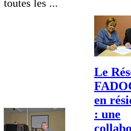
toutes les ...
Le Rés
FADOQ
en rés
: une
collab