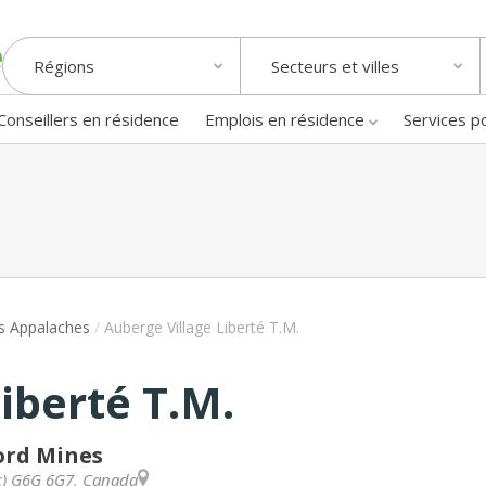
Régions
Secteurs et villes
Conseillers en résidence
Emplois en résidence
Services p
s Appalaches
/
Auberge Village Liberté T.M.
iberté T.M.
ord Mines
c
)
G6G 6G7
,
Canada