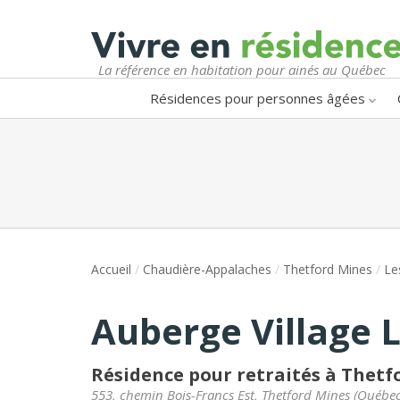
La référence en habitation pour ainés au Québec
Résidences pour personnes âgées
Accueil
/
Chaudière-Appalaches
/
Thetford Mines
/
Le
Auberge Village L
Résidence pour retraités à Thetf
553, chemin Bois-Francs Est
,
Thetford Mines
(
Québe