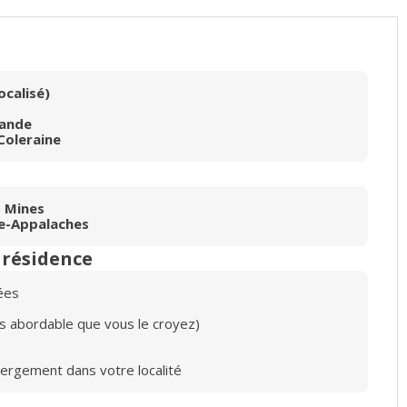
ocalisé)
lande
Coleraine
 Mines
re-Appalaches
n résidence
ées
lus abordable que vous le croyez)
bergement dans votre localité