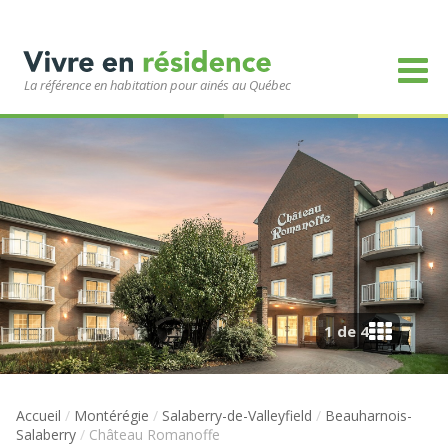
La référence en habitation pour ainés au Québec
1 de 4
Accueil
/
Montérégie
/
Salaberry-de-Valleyfield
/
Beauharnois-
Salaberry
/
Château Romanoffe