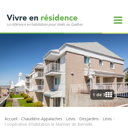
La référence en habitation pour ainés au Québec
1 de 3
Accueil
/
Chaudière-Appalaches
/
Lévis
/
Desjardins
/
Lévis
/
Coopérative d'habitation le Marinier de Bienville