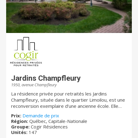
Jardins Champfleury
1950, avenue Champfleury
La résidence privée pour retraités les Jardins
Champfleury, située dans le quartier Limoilou, est une
reconversion exemplaire d’une ancienne école. Elle
vous offre de spacieux appartements lumineux. Sa
Prix:
Demande de prix
cour intérieure sera pour vous un havre de paix avec
Région:
Québec, Capitale-Nationale
ses balançoires et son jardin. Vous aimerez
Groupe:
Cogir Résidences
l’atmosphère chaleureuse et familiale qui y règne !
Unités:
147