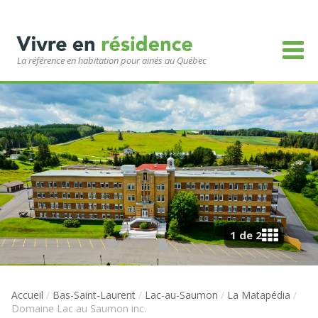
La référence en habitation pour ainés au Québec
1 de 2
Accueil
/
Bas-Saint-Laurent
/
Lac-au-Saumon
/
La Matapédia
/
Domaine Lac au Saumon inc.