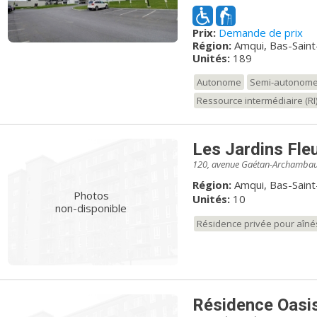
en place pour vous offrir
besoins. Aucune surprise 
Prix:
Demande de prix
aussi des services spéci
Région:
Amqui, Bas-Saint
particuliers. Total de 182 unités (155 appartements et 27 unités de
Unités:
189
soins) Prenez rendez-vous avec nos conseillers à la location ! Venez
découvrir le Château Bell
Autonome
Semi-autonom
ici!
Ressource intermédiaire (RI
Les Jardins Fleu
120, avenue Gaétan-Archambau
Région:
Amqui, Bas-Saint
Photos
Unités:
10
non-disponible
Résidence privée pour aîné
Résidence Oasi