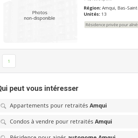
Région:
Amqui, Bas-Saint
Photos
Unités:
13
non-disponible
Résidence privée pour aîné
1
Qui peut vous intéresser
Appartements pour retraités
Amqui
Condos à vendre pour retraités
Amqui
Résidence pour ainés
autonome Amqui