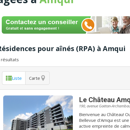
Résidences pour aînés (RPA) à Amqui
résultats
Liste
Carte
Le Château Amq
190, avenue Gaëtan-Archambau
Bienvenue au Château! Ouvert depuis septembre 2019, le Château
Bellevue d'Amqui est une 
active empreinte de calme