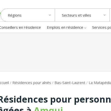
Régions
Secteurs et villes
Conseillers en résidence
Emplois en résidence
Services p
ccueil
/
Résidences pour aînés
/
Bas-Saint-Laurent
/
La Matapédi
Résidences pour person
âgées à
Amqui