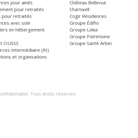
nces pour ainés
Château Bellevue
ement pour retraités
Chartwell
 pour retraités
Cogir Résidences
nces avec soin
Groupe Édifio
llers en hébergement
Groupe Lokia
Groupe Patrimoine
et CIUSSS
Groupe Santé Arbec
rces Intermédiaire (RI)
tions et organisations
onfidentialité
. Tous droits réservés.