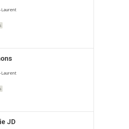
-Laurent
s
nons
-Laurent
s
ie JD