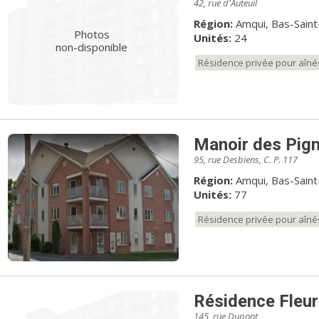
42, rue d'Auteuil
Région:
Amqui, Bas-Saint
Photos
Unités:
24
non-disponible
Résidence privée pour aîné
Manoir des Pig
95, rue Desbiens, C. P. 117
Région:
Amqui, Bas-Saint
Unités:
77
Résidence privée pour aîné
Résidence Fleur
145, rue Dupont