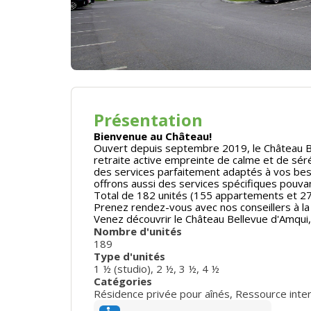
Présentation
Bienvenue au Château!
Ouvert depuis septembre 2019, le Château Be
retraite active empreinte de calme et de séré
des services parfaitement adaptés à vos bes
offrons aussi des services spécifiques pouvan
Total de 182 unités (155 appartements et 27
Prenez rendez-vous avec nos conseillers à la 
Venez découvrir le Château Bellevue d'Amqui, o
Nombre d'unités
189
Type d'unités
1 ½ (studio)
,
2 ½
,
3 ½
,
4 ½
Catégories
Résidence privée pour aînés
,
Ressource inter