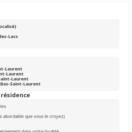
ocalisé)
des-Lacs
nt-Laurent
int-Laurent
aint-Laurent
Bas-Saint-Laurent
n résidence
ées
lus abordable que vous le croyez)
bergement dans votre localité