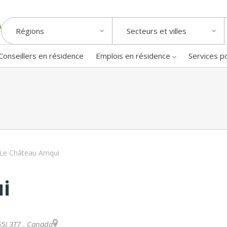
Régions
Secteurs et villes
Conseillers en résidence
Emplois en résidence
Services p
Le Château Amqui
i
i
5J 3T7
,
Canada