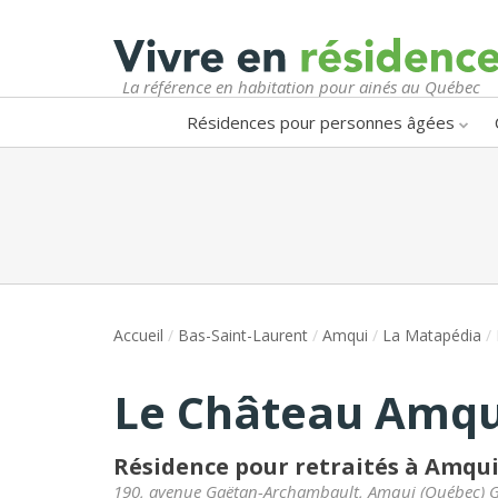
La référence en habitation pour ainés au Québec
Résidences pour personnes âgées
Accueil
/
Bas-Saint-Laurent
/
Amqui
/
La Matapédia
/
Le Château Amqu
Résidence pour retraités à Amqu
190, avenue Gaëtan-Archambault
,
Amqui
(
Québec
)
G