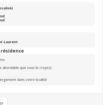
ocalisé)
and
and
nt-Laurent
n résidence
ées
lus abordable que vous le croyez)
bergement dans votre localité
ge