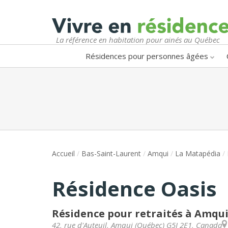
La référence en habitation pour ainés au Québec
Résidences pour personnes âgées
Accueil
/
Bas-Saint-Laurent
/
Amqui
/
La Matapédia
/
Résidence Oasis
Résidence pour retraités à Amqu
42, rue d'Auteuil
,
Amqui
(
Québec
)
G5J 2E1
,
Canada