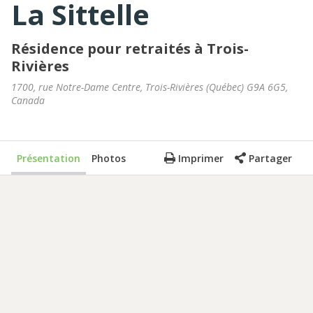
La Sittelle
Résidence pour retraités à Trois-
Rivières
1700, rue Notre-Dame Centre
,
Trois-Rivières
(
Québec
)
G9A 6G5
,
Canada
Présentation
Photos
Imprimer
Partager