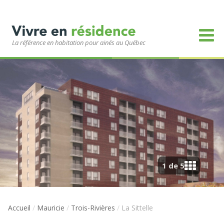
La référence en habitation pour ainés au Québec
1 de 5
Accueil
/
Mauricie
/
Trois-Rivières
/
La Sittelle