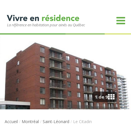
La référence en habitation pour ainés au Québec
1 de 9
Accueil
/
Montréal
/
Saint-Léonard
/
Le Citadin