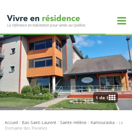
La référence en habitation pour ainés au Québec
1 de 1
Accueil
/
Bas-Saint-Laurent
/
Sainte-Hélène
/
Kamouraska
/
Le
Domaine des Pivoines