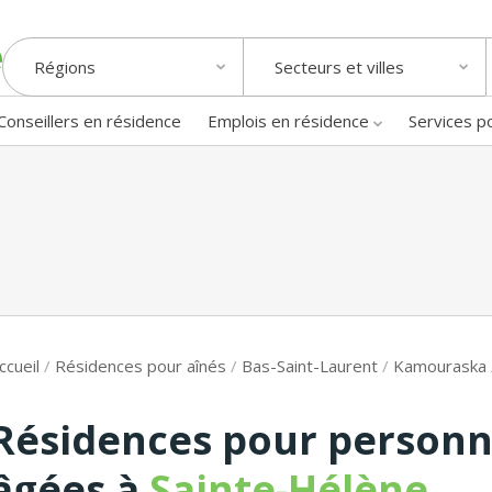
Régions
Secteurs et villes
Conseillers en résidence
Emplois en résidence
Services p
ccueil
/
Résidences pour aînés
/
Bas-Saint-Laurent
/
Kamouraska
Résidences pour person
âgées à
Sainte-Hélène