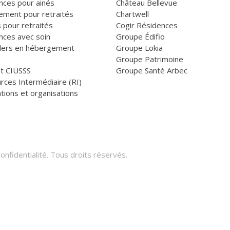
nces pour ainés
Château Bellevue
ement pour retraités
Chartwell
 pour retraités
Cogir Résidences
nces avec soin
Groupe Édifio
llers en hébergement
Groupe Lokia
Groupe Patrimoine
et CIUSSS
Groupe Santé Arbec
rces Intermédiaire (RI)
tions et organisations
onfidentialité
. Tous droits réservés.