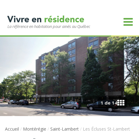
La référence en habitation pour ainés au Québec
1 de 14
Accueil
/
Montérégie
/
Saint-Lambert
/
Les Écluses St-Lambert