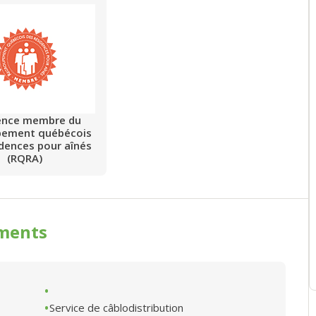
ence membre du
pement québécois
idences pour aînés
(RQRA)
ments
Service de câblodistribution