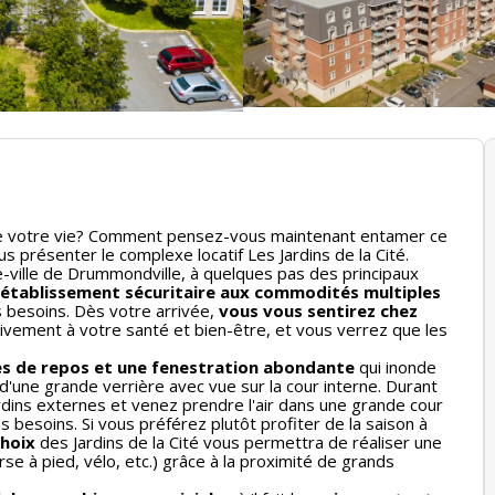
de votre vie? Comment pensez-vous maintenant entamer ce
s présenter le complexe locatif Les Jardins de la Cité.
-ville de Drummondville, à quelques pas des principaux
établissement sécuritaire aux commodités multiples
 besoins. Dès votre arrivée,
vous vous sentirez chez
tivement à votre santé et bien-être, et vous verrez que les
s de repos et une fenestration
abondante
qui
inonde
 d'une g
rande verrière avec vue sur la cour
interne
.
Durant
rdins externes et venez prendre l'air dans une grande cour
esoins. Si vous préférez plutôt profiter de la saison à
choix
des Jardins de la Cité vous permettra de réaliser une
rse à pied, vélo, etc.) grâce à la proximité de grands