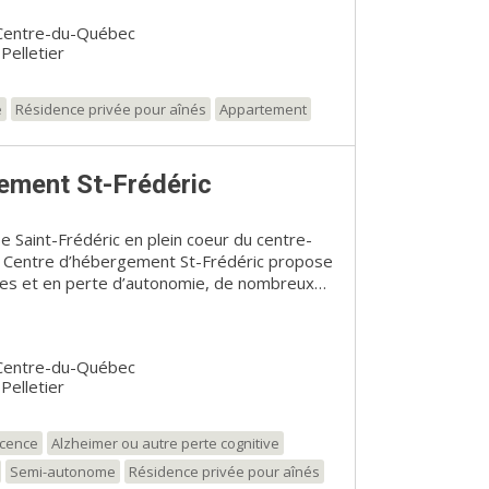
ement et d’une architecture remarquables.
Centre-du-Québec
 grandeur et de modèles variés se
Pelletier
nement, leur style unique et leur confort
 une piscine, un spa, un golf virtuel, un
attendez-vous pour
e
Résidence privée pour aînés
Appartement
lieux?
ement St-Frédéric
se Saint-Frédéric en plein coeur du centre-
le Centre d’hébergement St-Frédéric propose
mes et en perte d’autonomie, de nombreux
rsifiées. Si vous recherchez un milieu de vie
l attentif et dévoué fait tout en son
re séjour des plus harmonieux, ne cherchez
Centre-du-Québec
trer! Un endroit tout simple et chaleureux
Pelletier
ie en toute quiétude. À noter que
e unité de soins spécialisée. Un étage est
t des problèmes cognitifs. Entièrement
scence
Alzheimer ou autre perte cognitive
h/7 par du personnel qualifié, cette unité
Semi-autonome
Résidence privée pour aînés
ervices de santé, de loisirs et d'aide à la