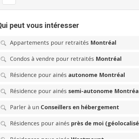
chronologique, juste des
en famille. Le Centre d'hébergement St-Joseph est un endroit sans
pareil pour développer de
ensoleiller vos journées
Qui peut vous intéresser
une visite des lieux!
Appartements pour retraités
Montréal
Condos à vendre pour retraités
Montréal
Résidence pour ainés
autonome Montréal
Résidence pour ainés
semi-autonome Montréa
Parler à un
Conseillers en hébergement
Résidences pour ainés
près de moi (géolocalisé