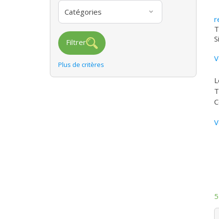
Catégories
r
T
S
Filtrer
V
Plus de critères
L
T
C
V
5