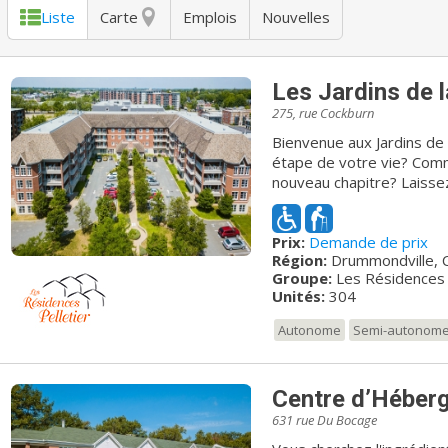
Liste
Carte
Emplois
Nouvelles
Les Jardins de l
275, rue Cockburn
Bienvenue aux Jardins de la Cité! Venez-vous de franch
étape de votre vie? Com
nouveau chapitre? Laisse
complexe locatif Les Jardins de la Cité. Magni
cœur du centre-ville de 
Prix:
Demande de prix
attraits et services impor
Région:
Drummondville, 
sécuritaire aux commodit
Groupe:
Les Résidences 
l'ensemble de vos besoin
Unités:
304
chez vous! Notre personn
santé et bien-être, et vou
Autonome
Semi-autonom
nombreuses! La résidence vous offre de nombreuses aires de repos
et une fenestration abond
pourrez ainsi profiter d'
Centre d’Héber
interne. Durant la saison
631 rue Du Bocage
externes et venez prendre
complètement aménagée p