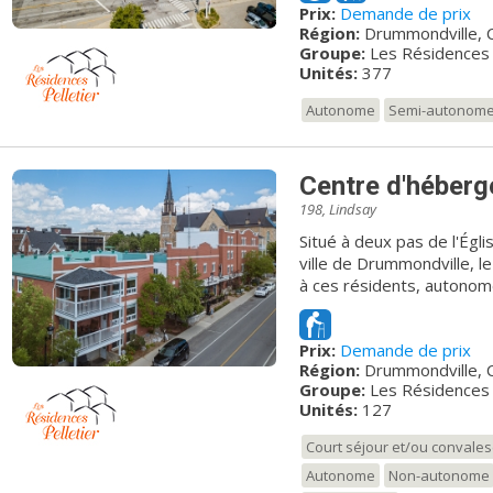
Prix:
Demande de prix
unique, doté d’un aménag
Région:
Drummondville, 
Nos 377 appartements de
Groupe:
Les Résidences 
distinguent par leur raffi
Unités:
377
auxquels s’ajoute l’accès à
garage souterrain... et plus encore! Alors, qu’
Autonome
Semi-autonom
venir faire une visite des 
Centre d'héberg
198, Lindsay
Situé à deux pas de l'Égli
ville de Drummondville, 
à ces résidents, autono
services et activités dive
sécuritaire où le personne
Prix:
Demande de prix
possible pour rendre vot
Région:
Drummondville, 
plus et venez nous rencon
Groupe:
Les Résidences 
pour y vivre pleinement votre v
Unités:
127
cette résidence abrite un
dédié aux personnes ayan
Court séjour et/ou convale
sécurisée et superviée 24
Autonome
Non-autonome
adaptée procure tous les s