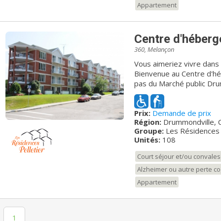
vie quotidienne de cette
Appartement
sur cette unité. Il nous f
questions.
Centre d'héber
360, Melançon
Vous aimeriez vivre dans 
Bienvenue au Centre d'hé
pas du Marché public Dru
résidence vous propose 
dont vous recherchez. Cet établissement vous offre un milieu de vie
Prix:
Demande de prix
sécuritaire où vous pourr
Région:
Drummondville, 
de confiance et de sérén
Groupe:
Les Résidences 
vous accompagnera dans v
Unités:
108
des plus agréable et des plus harmonieux
milieu de vie prônant le r
Court séjour et/ou convale
dignité. Dans le but de 
Alzheimer ou autre perte co
possible, le résident est
quotidienne. Contrairement 
Appartement
déroulement de la journée
du résident. L’ÊTRE est mis en
maison, c’est le résident 
1